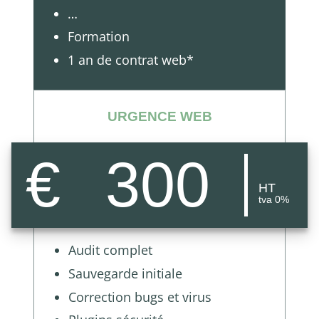
…
Formation
1 an de contrat web*
URGENCE WEB
€
300
HT
tva 0%
Audit complet
Sauvegarde initiale
Correction bugs et virus